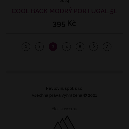
2024
COOL BACK MODRÝ PORTUGAL 5L
395 Kč
1
2
3
4
5
6
7
Pavlovín, spol. s r.o.
všechna práva vyhrazena
© 2021
člen koncernu