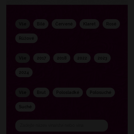
vše
bílé
červené
klaret
rosé
růžové
vše
2017
2018
2022
2023
2024
vše
brut
polosladké
polosuché
suché