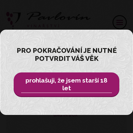
PRO POKRAČOVÁNÍ JE NUTNÉ
POTVRDIT VÁŠ VĚK
Přihlásit
E-SHOP
prohlašuji, že jsem starší 18
let
VŠE
BAG IN BOX