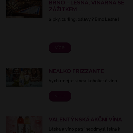
BRNO - LESNÁ, VINÁRNA SE
ZÁŽITKEM ...
Šipky, curling, oslavy ? Brno Lesná !
více
NEALKO FRIZZANTE
Vychutnejte si nealkoholické víno
více
VALENTÝNSKÁ AKČNÍ VÍNA
Láska a víno patří neodmyslitelně k