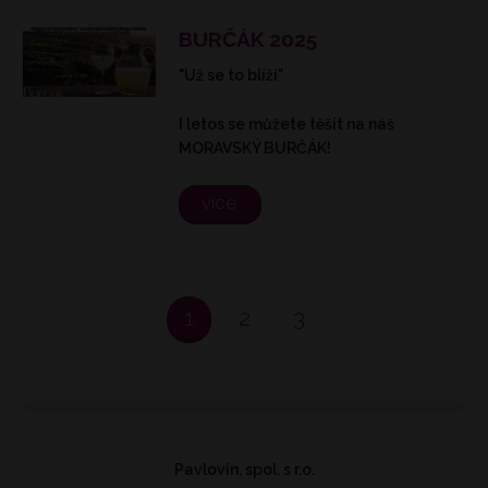
BURČÁK 2025
"Už se to blíží"
I letos se můžete těšit na náš
MORAVSKÝ BURČÁK!
více
1
2
3
Pavlovín, spol. s r.o.