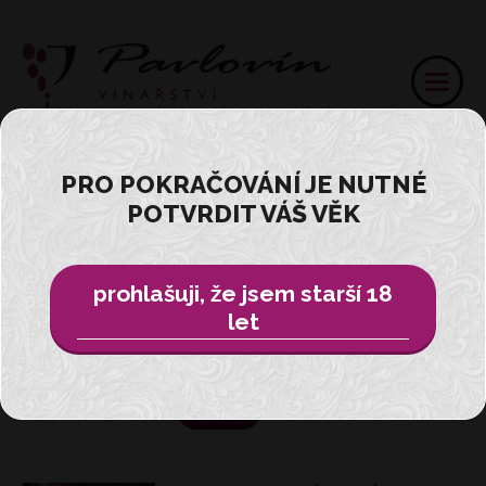
PRO POKRAČOVÁNÍ JE NUTNÉ
NOVINKY
POTVRDIT VÁŠ VĚK
prohlašuji, že jsem starší 18
NÁŠ TÝM JE TU PRO VÁS !
let
Objednej si náš tým na jakoukoliv akci
!
více