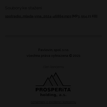
Soubory ke stažení
spotradio_mlada-vina_2024-4686e.mp3
[MP3, 554,21 KB]
Pavlovín, spol. s r.o.
všechna práva vyhrazena
© 2021
člen koncernu
oznámení o existenci koncernu