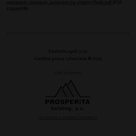
nasregion_pavlovin_putovani-za-vinem-7fe3b.pdf
[PDF,
129,99 KB]
Pavlovín, spol. s r.o.
všechna práva vyhrazena
© 2021
člen koncernu
oznámení o existenci koncernu