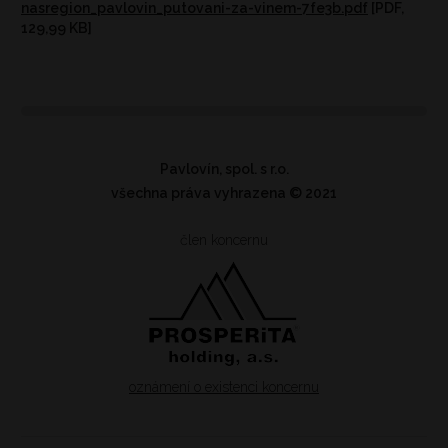
nasregion_pavlovin_putovani-za-vinem-7fe3b.pdf
[PDF,
129,99 KB]
Pavlovín, spol. s r.o.
všechna práva vyhrazena
© 2021
člen koncernu
oznámení o existenci koncernu