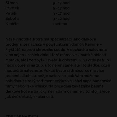
Středa
9 - 17 hod
Čtvrtek
9 - 17 hod
Pátek
9 - 17 hod
Sobota
9 - 12 hod
Neděle
zavřeno
Naše vinotéka, která má specializaci jako dárková
prodejna, se nachází v polyfunkčním domě v Karviné –
Fryštátě, naproti okresního soudu. V obchůdku naleznete
víno nejen z naších vinic, které máme ve vinařské oblasti
Morava, ale i ze zbytku světa. K dobrému vínu vždy patřilo i
něco dobrého na zub, a to nejen slané, ale i to sladké, což u
nás určitě naleznete. Pokud byste rádi něco, co má více
procent alkoholu, než je naše víno, pak Vám můžeme
nabídnout široký sortiment exkluzivní láhví např. panamské
rumy nebo irské whisky. Na požádání zákazníka balíme
dárkové koše a balíčky, ne nadarmo máme v tomto již více
jak dvě dekády zkušeností.
ZDE NÁS NAJDETE