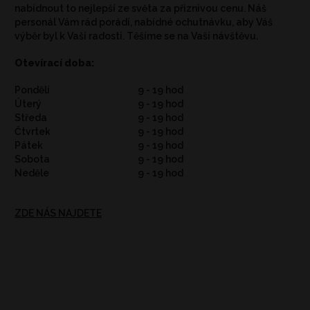
nabídnout to nejlepší ze světa za přiznivou cenu. Náš
personál Vám rád porádí, nabídné ochutnávku, aby Váš
výběr byl k Vaší radosti. Těšíme se na Vaší návštěvu.
Otevírací doba:
Pondělí
9 - 19 hod
Úterý
9 - 19 hod
Středa
9 - 19 hod
Čtvrtek
9 - 19 hod
Pátek
9 - 19 hod
Sobota
9 - 19 hod
Neděle
9 - 19 hod
ZDE NÁS NAJDETE