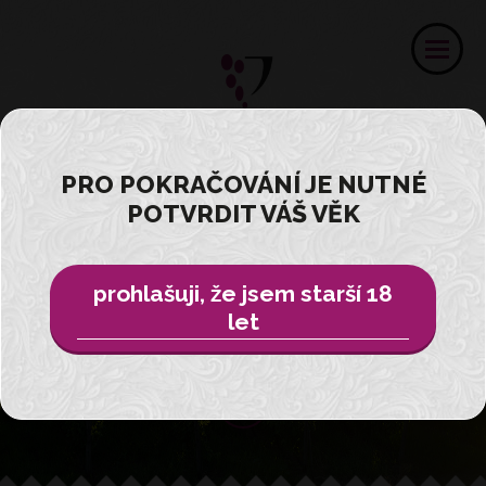
PRO POKRAČOVÁNÍ JE NUTNÉ
Ochutnejte
POTVRDIT VÁŠ VĚK
zážitek ...
prohlašuji, že jsem starší 18
z vinařství Velké Pavlovice
let