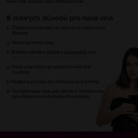
naše vína získala i jako dárková vína.
6
dobrých důvodů pro naše vína
1
Zajišťujeme prodej vín nejvyšší kvality z jižní
Moravy
2
Velice příznivé ceny
3
Bohatá nabídka
bílého
a
červeného
vína
(přívlastková, zemská, odrůdová, sudová)
4
Naše vína dobývají prestižní vinařské
soutěže
5
Podpora prodeje pro restaurace a vinárny
6
Využijte naše vína jako dárek či firemní vína
pro obdarování obchodních partnerů