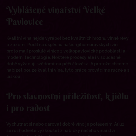
Vyhlášené vinařství Velké
Pavlovice
Kvalitní vína nejde vyrábět bez kvalitních hroznů vinné révy
a zázemí. Podíl na úspěchu našich jihomoravských vín
proto mají proslulé vinice z velkopavlovické podoblasti a
moderní technologie. Některé procesy ale i v současné
době vyžadují svědomitou péči člověka. A protože chceme
nabízet pouze kvalitní vína, tyto práce provádíme ručně a s
láskou.
Pro slavnostní příležitost, k jídlu
i pro radost
Vychutnat si nebo darovat dobré víno je potěšením. Ať už
se rozhodnete vyzkoušet z nabídky našeho vinařství