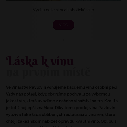
Vychutnejte si nealkoholické víno
více
Láska k vínu
na prvním místě
Ve vinařství Pavlovín věnujeme každému vínu osobní péči.
Vždy nás potěší, když obdržíme pochvalu za výbornou
jakost vín, která uvádíme z našeho vinařství na trh. Kvalita
je totiž nejlepší značkou. Díky tomu prodej vína Pavlovín
využívá také řada oblíbených restaurací a vináren, které
chtějí zákazníkům nabízet opravdu kvalitní víno. Oblibu si