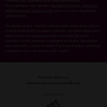
červené víno, bílé nebo rosé, nebudete litovat.
Prozkoumejte naši nabídku
Obchod | Pavlovín - Vinařství
Velké Pavlovice (pavlovin.cz)
nebo si rovnou objednejte
vybrané víno.
Pro restaurace a vinařství máme připravenou řadu výhod –
včetně poskytnutí výčepního zařízení, pořádání degustací
moravských vín a propagačních materiálů. Rozšiřte
nabídku vašeho podniku o oblíbené produkty. Seznamte
své zákazníky s víny z vinařství Pavlovín, která je radost pít
a pro která se k vám budou rádi vracet.
Pavlovín, spol. s r.o.
všechna práva vyhrazena
© 2021
člen koncernu