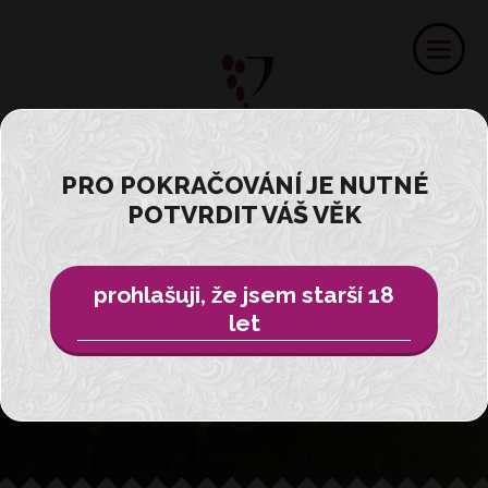
PRO POKRAČOVÁNÍ JE NUTNÉ
Ochutnejte
POTVRDIT VÁŠ VĚK
zážitek ...
prohlašuji, že jsem starší 18
z vinařství Velké Pavlovice
let