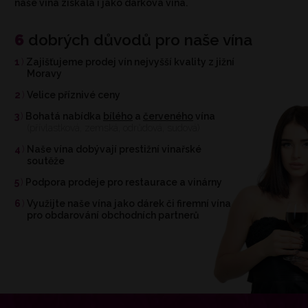
naše vína získala i jako dárková vína.
6
dobrých důvodů pro naše vína
1
Zajišťujeme prodej vín nejvyšší kvality z jižní
Moravy
2
Velice příznivé ceny
3
Bohatá nabídka
bílého
a
červeného
vína
(přívlastková, zemská, odrůdová, sudová)
4
Naše vína dobývají prestižní vinařské
soutěže
5
Podpora prodeje pro restaurace a vinárny
6
Využijte naše vína jako dárek či firemní vína
pro obdarování obchodních partnerů