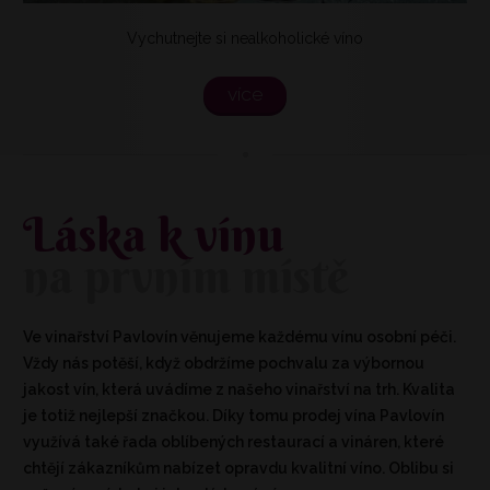
Vychutnejte si nealkoholické víno
více
Láska k vínu
na prvním místě
Ve vinařství Pavlovín věnujeme každému vínu osobní péči.
Vždy nás potěší, když obdržíme pochvalu za výbornou
jakost vín, která uvádíme z našeho vinařství na trh. Kvalita
je totiž nejlepší značkou. Díky tomu prodej vína Pavlovín
využívá také řada oblíbených restaurací a vináren, které
chtějí zákazníkům nabízet opravdu kvalitní víno. Oblibu si