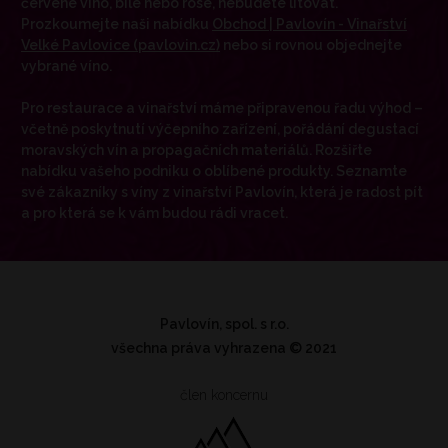
červené víno, bílé nebo rosé, nebudete litovat.
Prozkoumejte naši nabídku
Obchod | Pavlovín - Vinařství
Velké Pavlovice (pavlovin.cz)
nebo si rovnou objednejte
vybrané víno.
Pro restaurace a vinařství máme připravenou řadu výhod –
včetně poskytnutí výčepního zařízení, pořádání degustací
moravských vín a propagačních materiálů. Rozšiřte
nabídku vašeho podniku o oblíbené produkty. Seznamte
své zákazníky s víny z vinařství Pavlovín, která je radost pít
a pro která se k vám budou rádi vracet.
Pavlovín, spol. s r.o.
všechna práva vyhrazena
© 2021
člen koncernu