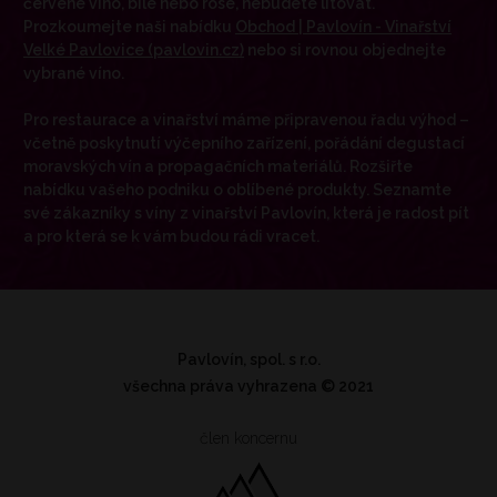
červené víno, bílé nebo rosé, nebudete litovat.
Prozkoumejte naši nabídku
Obchod | Pavlovín - Vinařství
Velké Pavlovice (pavlovin.cz)
nebo si rovnou objednejte
vybrané víno.
Pro restaurace a vinařství máme připravenou řadu výhod –
včetně poskytnutí výčepního zařízení, pořádání degustací
moravských vín a propagačních materiálů. Rozšiřte
nabídku vašeho podniku o oblíbené produkty. Seznamte
své zákazníky s víny z vinařství Pavlovín, která je radost pít
a pro která se k vám budou rádi vracet.
Pavlovín, spol. s r.o.
všechna práva vyhrazena
© 2021
člen koncernu