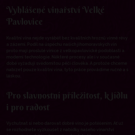
Vyhlášené vinařství Velké
Pavlovice
Kvalitní vína nejde vyrábět bez kvalitních hroznů vinné révy
a zázemí. Podíl na úspěchu našich jihomoravských vín
proto mají proslulé vinice z velkopavlovické podoblasti a
moderní technologie. Některé procesy ale i v současné
době vyžadují svědomitou péči člověka. A protože chceme
nabízet pouze kvalitní vína, tyto práce provádíme ručně a s
láskou.
Pro slavnostní příležitost, k jídlu
i pro radost
Vychutnat si nebo darovat dobré víno je potěšením. Ať už
se rozhodnete vyzkoušet z nabídky našeho vinařství