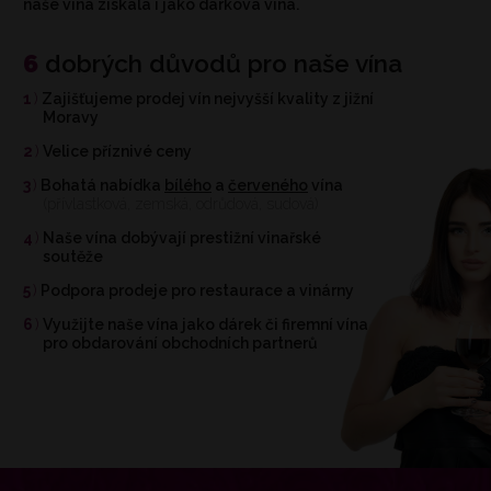
naše vína získala i jako dárková vína.
6
dobrých důvodů pro naše vína
1
Zajišťujeme prodej vín nejvyšší kvality z jižní
Moravy
2
Velice příznivé ceny
3
Bohatá nabídka
bílého
a
červeného
vína
(přívlastková, zemská, odrůdová, sudová)
4
Naše vína dobývají prestižní vinařské
soutěže
5
Podpora prodeje pro restaurace a vinárny
6
Využijte naše vína jako dárek či firemní vína
pro obdarování obchodních partnerů