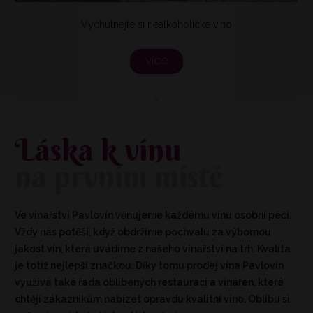
Vychutnejte si nealkoholické víno
více
Láska k vínu
na prvním místě
Ve vinařství Pavlovín věnujeme každému vínu osobní péči.
Vždy nás potěší, když obdržíme pochvalu za výbornou
jakost vín, která uvádíme z našeho vinařství na trh. Kvalita
je totiž nejlepší značkou. Díky tomu prodej vína Pavlovín
využívá také řada oblíbených restaurací a vináren, které
chtějí zákazníkům nabízet opravdu kvalitní víno. Oblibu si