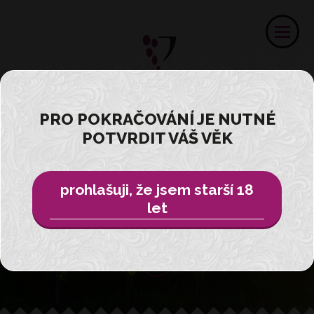
PRO POKRAČOVÁNÍ JE NUTNÉ
Ochutnejte
POTVRDIT VÁŠ VĚK
zážitek ...
prohlašuji, že jsem starší 18
z vinařství Velké Pavlovice
let