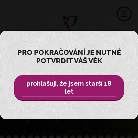
PRO POKRAČOVÁNÍ JE NUTNÉ
Ochutnejte
POTVRDIT VÁŠ VĚK
zážitek ...
prohlašuji, že jsem starší 18
z vinařství Velké Pavlovice
let