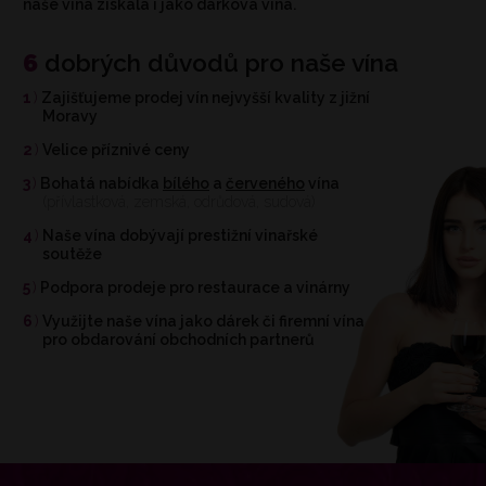
naše vína získala i jako dárková vína.
6
dobrých důvodů pro naše vína
1
Zajišťujeme prodej vín nejvyšší kvality z jižní
Moravy
2
Velice příznivé ceny
3
Bohatá nabídka
bílého
a
červeného
vína
(přívlastková, zemská, odrůdová, sudová)
4
Naše vína dobývají prestižní vinařské
soutěže
5
Podpora prodeje pro restaurace a vinárny
6
Využijte naše vína jako dárek či firemní vína
pro obdarování obchodních partnerů