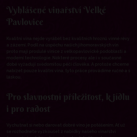
Vyhlášené vinařství Velké
Pavlovice
Kvalitní vína nejde vyrábět bez kvalitních hroznů vinné révy
a zázemí. Podíl na úspěchu našich jihomoravských vín
proto mají proslulé vinice z velkopavlovické podoblasti a
moderní technologie. Některé procesy ale i v současné
době vyžadují svědomitou péči člověka. A protože chceme
nabízet pouze kvalitní vína, tyto práce provádíme ručně a s
láskou.
Pro slavnostní příležitost, k jídlu
i pro radost
Vychutnat si nebo darovat dobré víno je potěšením. Ať už
se rozhodnete vyzkoušet z nabídky našeho vinařství