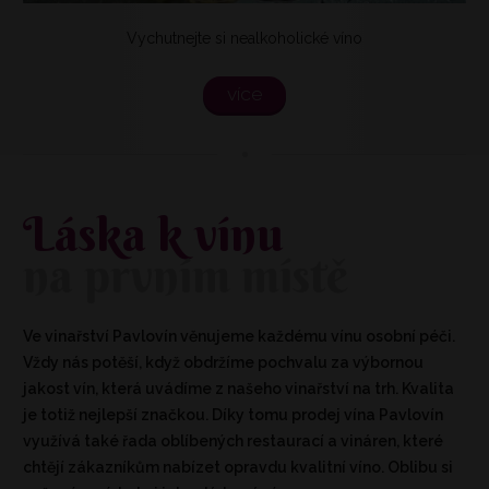
Vychutnejte si nealkoholické víno
více
Láska k vínu
na prvním místě
Ve vinařství Pavlovín věnujeme každému vínu osobní péči.
Vždy nás potěší, když obdržíme pochvalu za výbornou
jakost vín, která uvádíme z našeho vinařství na trh. Kvalita
je totiž nejlepší značkou. Díky tomu prodej vína Pavlovín
využívá také řada oblíbených restaurací a vináren, které
chtějí zákazníkům nabízet opravdu kvalitní víno. Oblibu si