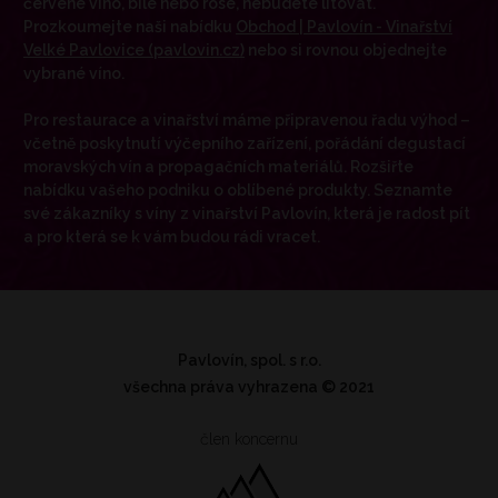
červené víno, bílé nebo rosé, nebudete litovat.
Prozkoumejte naši nabídku
Obchod | Pavlovín - Vinařství
Velké Pavlovice (pavlovin.cz)
nebo si rovnou objednejte
vybrané víno.
Pro restaurace a vinařství máme připravenou řadu výhod –
včetně poskytnutí výčepního zařízení, pořádání degustací
moravských vín a propagačních materiálů. Rozšiřte
nabídku vašeho podniku o oblíbené produkty. Seznamte
své zákazníky s víny z vinařství Pavlovín, která je radost pít
a pro která se k vám budou rádi vracet.
Pavlovín, spol. s r.o.
všechna práva vyhrazena
© 2021
člen koncernu