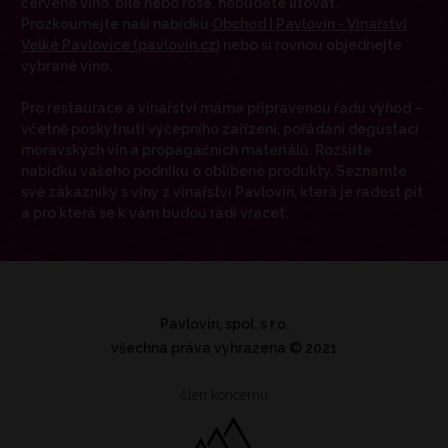
červené víno, bílé nebo rosé, nebudete litovat.
Prozkoumejte naši nabídku
Obchod | Pavlovín - Vinařství
Velké Pavlovice (pavlovin.cz)
nebo si rovnou objednejte
vybrané víno.
Pro restaurace a vinařství máme připravenou řadu výhod –
včetně poskytnutí výčepního zařízení, pořádání degustací
moravských vín a propagačních materiálů. Rozšiřte
nabídku vašeho podniku o oblíbené produkty. Seznamte
své zákazníky s víny z vinařství Pavlovín, která je radost pít
a pro která se k vám budou rádi vracet.
Pavlovín, spol. s r.o.
všechna práva vyhrazena
© 2021
člen koncernu