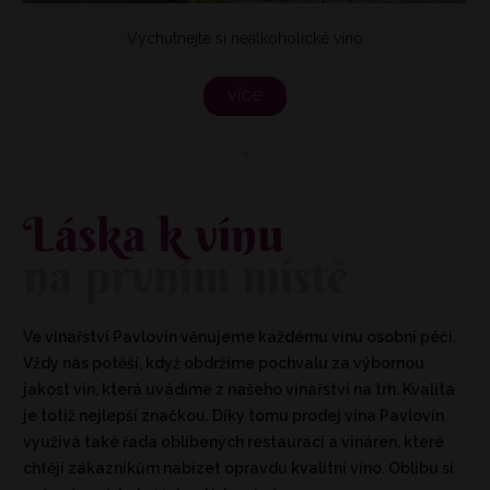
Vychutnejte si nealkoholické víno
více
Láska k vínu
na prvním místě
Ve vinařství Pavlovín věnujeme každému vínu osobní péči.
Vždy nás potěší, když obdržíme pochvalu za výbornou
jakost vín, která uvádíme z našeho vinařství na trh. Kvalita
je totiž nejlepší značkou. Díky tomu prodej vína Pavlovín
využívá také řada oblíbených restaurací a vináren, které
chtějí zákazníkům nabízet opravdu kvalitní víno. Oblibu si