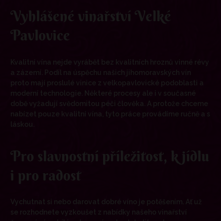
Vyhlášené vinařství Velké
Pavlovice
Kvalitní vína nejde vyrábět bez kvalitních hroznů vinné révy
a zázemí. Podíl na úspěchu našich jihomoravských vín
proto mají proslulé vinice z velkopavlovické podoblasti a
moderní technologie. Některé procesy ale i v současné
době vyžadují svědomitou péči člověka. A protože chceme
nabízet pouze kvalitní vína, tyto práce provádíme ručně a s
láskou.
Pro slavnostní příležitost, k jídlu
i pro radost
Vychutnat si nebo darovat dobré víno je potěšením. Ať už
se rozhodnete vyzkoušet z nabídky našeho vinařství