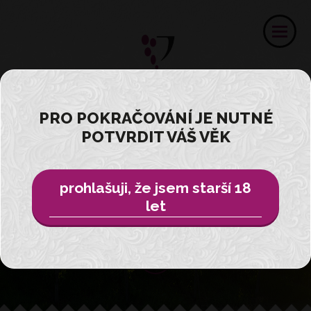
PRO POKRAČOVÁNÍ JE NUTNÉ
Ochutnejte
POTVRDIT VÁŠ VĚK
zážitek ...
prohlašuji, že jsem starší 18
z vinařství Velké Pavlovice
let