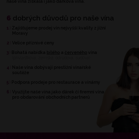
naše vína získala i jako dárková vína.
6
dobrých důvodů pro naše vína
1
Zajišťujeme prodej vín nejvyšší kvality z jižní
Moravy
2
Velice příznivé ceny
3
Bohatá nabídka
bílého
a
červeného
vína
(přívlastková, zemská, odrůdová, sudová)
4
Naše vína dobývají prestižní vinařské
soutěže
5
Podpora prodeje pro restaurace a vinárny
6
Využijte naše vína jako dárek či firemní vína
pro obdarování obchodních partnerů