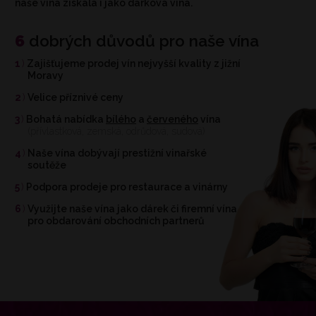
naše vína získala i jako dárková vína.
6
dobrých důvodů pro naše vína
1
Zajišťujeme prodej vín nejvyšší kvality z jižní
Moravy
2
Velice příznivé ceny
3
Bohatá nabídka
bílého
a
červeného
vína
(přívlastková, zemská, odrůdová, sudová)
4
Naše vína dobývají prestižní vinařské
soutěže
5
Podpora prodeje pro restaurace a vinárny
6
Využijte naše vína jako dárek či firemní vína
pro obdarování obchodních partnerů