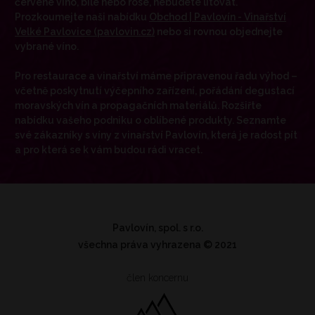
červené víno, bílé nebo rosé, nebudete litovat.
Prozkoumejte naši nabídku
Obchod | Pavlovín - Vinařství
Velké Pavlovice (pavlovin.cz)
nebo si rovnou objednejte
vybrané víno.
Pro restaurace a vinařství máme připravenou řadu výhod –
včetně poskytnutí výčepního zařízení, pořádání degustací
moravských vín a propagačních materiálů. Rozšiřte
nabídku vašeho podniku o oblíbené produkty. Seznamte
své zákazníky s víny z vinařství Pavlovín, která je radost pít
a pro která se k vám budou rádi vracet.
Pavlovín, spol. s r.o.
všechna práva vyhrazena
© 2021
člen koncernu