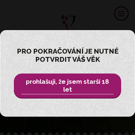
PRO POKRAČOVÁNÍ JE NUTNÉ
Ochutnejte
POTVRDIT VÁŠ VĚK
zážitek ...
prohlašuji, že jsem starší 18
z vinařství Velké Pavlovice
let