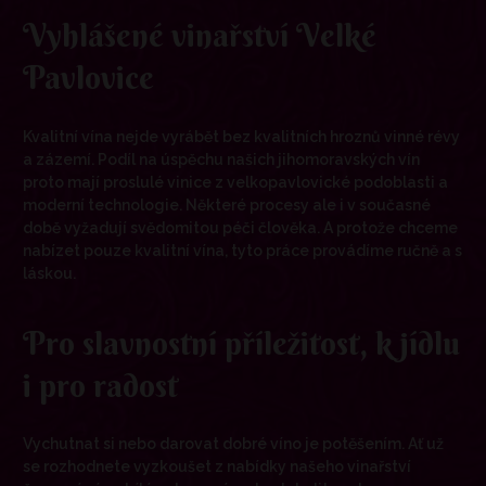
Vyhlášené vinařství Velké
Pavlovice
Kvalitní vína nejde vyrábět bez kvalitních hroznů vinné révy
a zázemí. Podíl na úspěchu našich jihomoravských vín
proto mají proslulé vinice z velkopavlovické podoblasti a
moderní technologie. Některé procesy ale i v současné
době vyžadují svědomitou péči člověka. A protože chceme
nabízet pouze kvalitní vína, tyto práce provádíme ručně a s
láskou.
Pro slavnostní příležitost, k jídlu
i pro radost
Vychutnat si nebo darovat dobré víno je potěšením. Ať už
se rozhodnete vyzkoušet z nabídky našeho vinařství