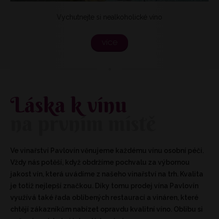
Vychutnejte si nealkoholické víno
více
Láska k vínu
na prvním místě
Ve vinařství Pavlovín věnujeme každému vínu osobní péči.
Vždy nás potěší, když obdržíme pochvalu za výbornou
jakost vín, která uvádíme z našeho vinařství na trh. Kvalita
je totiž nejlepší značkou. Díky tomu prodej vína Pavlovín
využívá také řada oblíbených restaurací a vináren, které
chtějí zákazníkům nabízet opravdu kvalitní víno. Oblibu si