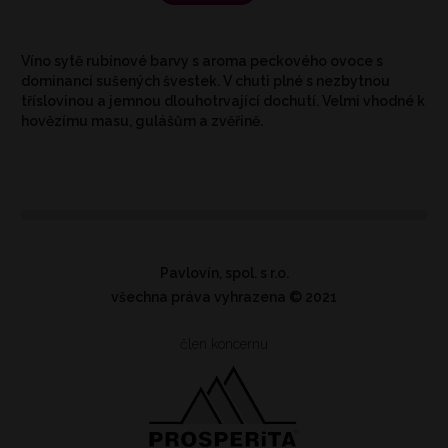
Víno sytě rubínové barvy s aroma peckového ovoce s
dominancí sušených švestek. V chuti plné s nezbytnou
tříslovinou a jemnou dlouhotrvající dochutí. Velmi vhodné k
hovězímu masu, gulášům a zvěřině.
Pavlovín, spol. s r.o.
všechna práva vyhrazena
© 2021
člen koncernu