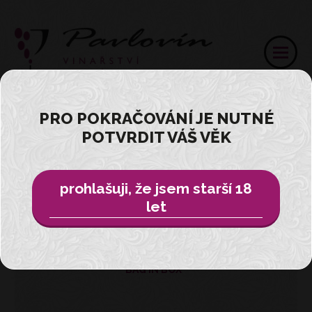
PRO POKRAČOVÁNÍ JE NUTNÉ
POTVRDIT VÁŠ VĚK
Přihlásit
E-SHOP
prohlašuji, že jsem starší 18
let
VŠE
BAG IN BOX