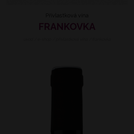
Přívlastková vína
FRANKOVKA
úvod
/
e-shop
/
přívlastková vína
/
frankovka