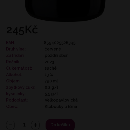
245Kč
EAN:
8594025526345
Druh vína:
červené
Zatřídění:
pozdní sběr
Ročník:
2023
Cukernatost:
suché
Alkohol:
13 %
Objem:
750 ml
zbytkový cukr:
0,2 g/l
kyselinky:
5,5 g/l
Podoblast:
Velkopavlovická
Obec:
Klobouky u Brna
Do košíku