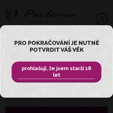
PRO POKRAČOVÁNÍ JE NUTNÉ
POTVRDIT VÁŠ VĚK
Přihlásit
E-SHOP
prohlašuji, že jsem starší 18
let
VŠE
BAG IN BOX