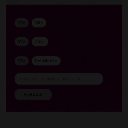
vše
bílé
vše
2024
vše
polosladké