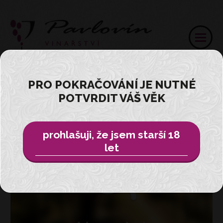
PRO POKRAČOVÁNÍ JE NUTNÉ
GALERIE A VIDEA
POTVRDIT VÁŠ VĚK
prohlašuji, že jsem starší 18
let