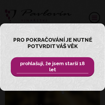
PRO POKRAČOVÁNÍ JE NUTNÉ
GALERIE A VIDEA
POTVRDIT VÁŠ VĚK
prohlašuji, že jsem starší 18
let