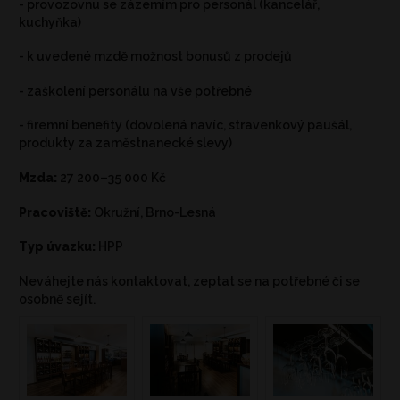
- provozovnu se zázemím pro personál (kancelář,
kuchyňka)
- k uvedené mzdě možnost bonusů z prodejů
- zaškolení personálu na vše potřebné
- firemní benefity (dovolená navíc, stravenkový paušál,
produkty za zaměstnanecké slevy)
Mzda:
27 200–35 000 Kč
Pracoviště:
Okružní, Brno-Lesná
Typ úvazku:
HPP
Neváhejte nás kontaktovat, zeptat se na potřebné či se
osobně sejít.