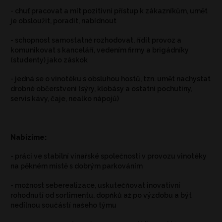
- chuť pracovat a mít pozitivní přístup k zákazníkům, umět
je obsloužit, poradit, nabídnout
- schopnost samostatně rozhodovat, řídit provoz a
komunikovat s kanceláří, vedením firmy a brigádníky
(studenty) jako záskok
- jedná se o vinotéku s obsluhou hostů, tzn. umět nachystat
drobné občerstvení (sýry, klobásy a ostatní pochutiny,
servis kávy, čaje, nealko nápojů)
Nabízíme:
- práci ve stabilní vinařské společnosti v provozu vinotéky
na pěkném místě s dobrým parkováním
- možnost seberealizace, uskutečňovat inovativní
rohodnutí od sortimentu, dopňků až po výzdobu a být
nedílnou součástí našeho týmu