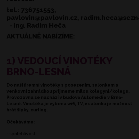
tel.: 736751553,
pavlovin@pavlovin.cz, radim.heca@sez
- ing. Radim Heča
AKTUÁLNĚ NABÍZÍME:
1) VEDOUCÍ VINOTÉKY
BRNO-LESNÁ
Do naší firemní vinotéky s posezením, salonkem a
venkovní zahrádkou přijmeme milou kolegyni/kolegu.
Provozovna se nachází v budově Automedie v Brně-
Lesné. Vinotéka je vybena wifi, TV, v salonku je možnost
hrát šipky, curling.
Očekáváme:
- spolehlivost