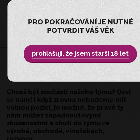
PRO POKRAČOVÁNÍ JE NUTNÉ
POTVRDIT VÁŠ VĚK
prohlašuji, že jsem starší 18 let
KARIÉRA
Chceš být součástí našeho týmu? Ozvi
se nám! I když zrovna nebudeme mít
volnou pozici, je možné, že právě ty
nám můžeš zapadnout svými
zkušenostmi a chutí do týmu ve
výrobě, obchodě, vinotékách,
rozvozu.