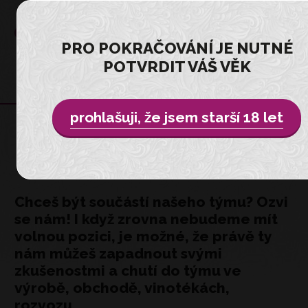
PRO POKRAČOVÁNÍ JE NUTNÉ
POTVRDIT VÁŠ VĚK
prohlašuji, že jsem starší 18 let
KARIÉRA
Chceš být součástí našeho týmu? Ozvi
se nám! I když zrovna nebudeme mít
volnou pozici, je možné, že právě ty
nám můžeš zapadnout svými
zkušenostmi a chutí do týmu ve
výrobě, obchodě, vinotékách,
rozvozu.