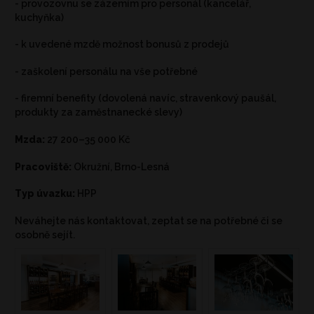
- provozovnu se zázemím pro personál (kancelář,
kuchyňka)
- k uvedené mzdě možnost bonusů z prodejů
- zaškolení personálu na vše potřebné
- firemní benefity (dovolená navíc, stravenkový paušál,
produkty za zaměstnanecké slevy)
Mzda:
27 200–35 000 Kč
Pracoviště:
Okružní, Brno-Lesná
Typ úvazku:
HPP
Neváhejte nás kontaktovat, zeptat se na potřebné či se
osobně sejít.