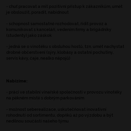
- chuť pracovat a mít pozitivní přístup k zákazníkům, umět
je obsloužit, poradit, nabídnout
- schopnost samostatně rozhodovat, řídit provoz a
komunikovat s kanceláří, vedením firmy a brigádníky
(studenty) jako záskok
- jedná se o vinotéku s obsluhou hostů, tzn. umět nachystat
drobné občerstvení (sýry, klobásy a ostatní pochutiny,
servis kávy, čaje, nealko nápojů)
Nabízíme:
- práci ve stabilní vinařské společnosti v provozu vinotéky
na pěkném místě s dobrým parkováním
- možnost seberealizace, uskutečňovat inovativní
rohodnutí od sortimentu, dopňků až po výzdobu a být
nedílnou součástí našeho týmu