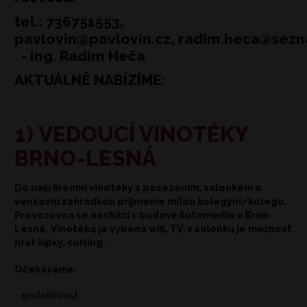
tel.: 736751553,
pavlovin@pavlovin.cz, radim.heca@sez
- ing. Radim Heča
AKTUÁLNĚ NABÍZÍME:
1) VEDOUCÍ VINOTÉKY
BRNO-LESNÁ
Do naší firemní vinotéky s posezením, salonkem a
venkovní zahrádkou přijmeme milou kolegyni/kolegu.
Provozovna se nachází v budově Automedie v Brně-
Lesné. Vinotéka je vybena wifi, TV, v salonku je možnost
hrát šipky, curling.
Očekáváme:
- spolehlivost