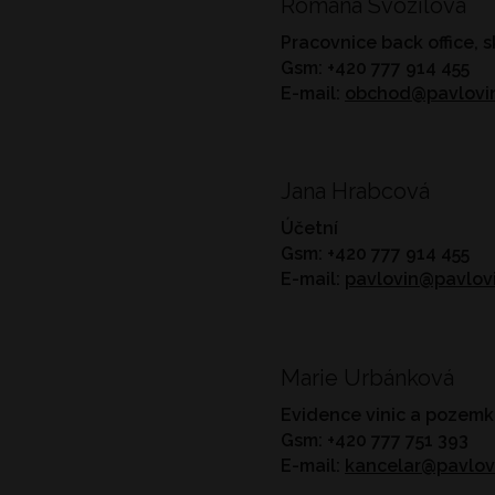
Romana Svozilová
Pracovnice back office, 
Gsm: +420 777 914 455
E-mail:
obchod@pavlovin
Jana Hrabcová
Účetní
Gsm: +420 777 914 455
E-mail:
pavlovin@pavlovi
Marie Urbánková
Evidence vinic a pozem
Gsm: +420 777 751 393
E-mail:
kancelar@pavlov