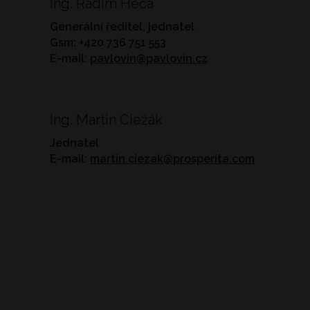
Ing. Radim Heča
Generální ředitel, jednatel
Gsm: +420 736 751 553
E-mail:
pavlovin@pavlovin.cz
Ing. Martin Ciežák
Jednatel
E-mail:
martin.ciezak@prosperita.com