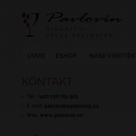
ÚVOD
ESHOP
NAŠE VINOTÉK
KONTAKT
Tel.:
+420 736 751 553
E-mail:
pavlovin@pavlovin.cz
Web:
www.pavlovin.cz