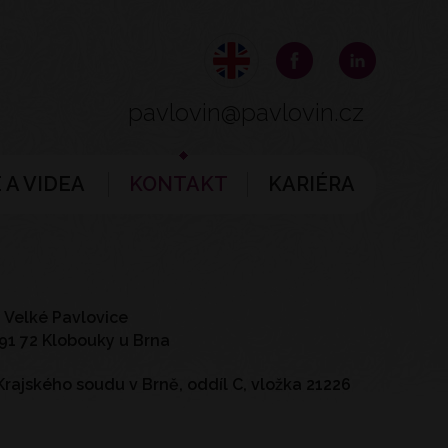
pavlovin@pavlovin.cz
 A VIDEA
KONTAKT
KARIÉRA
6 Velké Pavlovice
691 72 Klobouky u Brna
rajského soudu v Brně, oddíl C, vložka 21226