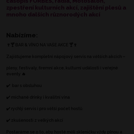
časopis FORBES, rádia, Motosalon,
zpestření kulturních akcí, zajištění plesů a
mnoho dalších různorodých akcí
Nabízíme:
🍷🍸 BAR & VÍNO NA VAŠE AKCE 🍸🍷
Zajišťujeme kompletní nápojový servis na větších akcích –
plesy, festivaly, firemní akce, kulturní události i veřejné
eventy 🔥
✔️ bar s obsluhou
✔️ míchané drinky i kvalitní vína
✔️ rychlý servis i pro větší počet hostů
✔️ zkušenosti z velkých akcí
Postaráme se o to, aby hosté měli skleničku vždy plnou a