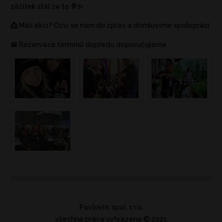
zážitek stál za to 🥂✨
📩 Máš akci? Ozvi se nám do zpráv a domluvíme spolupráci
📅 Rezervace termínů dopředu doporučujeme
Pavlovín, spol. s r.o.
všechna práva vyhrazena
© 2021