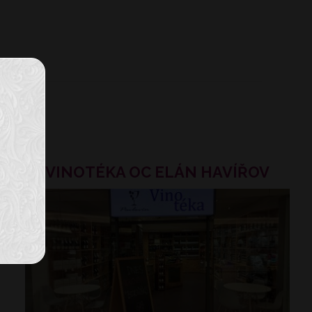
VINOTÉKA OC ELÁN HAVÍŘOV