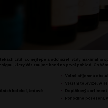
otékách cítili co nejlépe a odcházeli vždy maximálně s
signu, který Vás zaujme hned na první pohled. Co Vám
Velmi příjemná obslu
Vlastní televize, WiFi
álních kolekcí, ledové
Doplňkový sortiment 
Pohodlné posezení, v