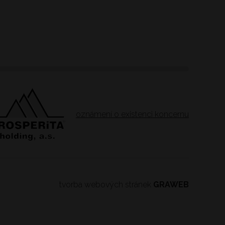
oznámení o existenci koncernu
tvorba webových stránek
GRAWEB