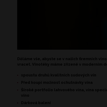
Děláme vše, abyste se v našich firemních vin
vracet. Vinotéky máme zřízené v moderním de
spoustu druhů kvalitních sudových vín
Před koupí možnost ochutnávky vína
Široké portfolio lahvového vína, vína speci
víno
Dárková balení