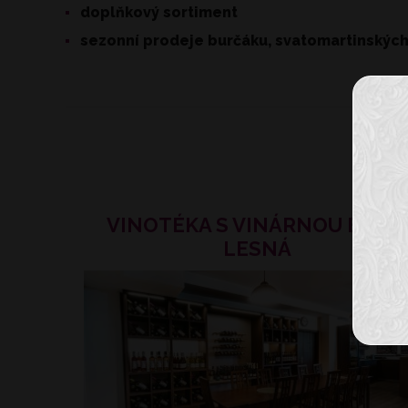
doplňkový sortiment
sezonní prodeje burčáku, svatomartinských
VINOTÉKA S VINÁRNOU BRNO
LESNÁ