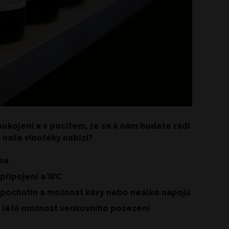
pokojení a s pocitem, že se k nám budete rádi
 naše vinotéky nabízí?
ha
 připojení a WC
pochutin a možnost kávy nebo nealko nápojů
 létě možnost venkovního posezení