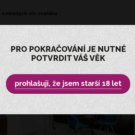
 a mladých vín, svařáku
PRO POKRAČOVÁNÍ JE NUTNÉ
POTVRDIT VÁŠ VĚK
VINOTÉKA NA NÁMĚSTÍ KYJOV
prohlašuji, že jsem starší 18 let