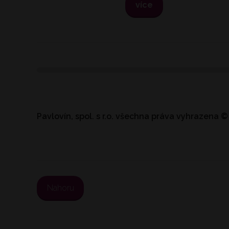
více
Pavlovín, spol. s r.o.
všechna práva vyhrazena
©
Nahoru