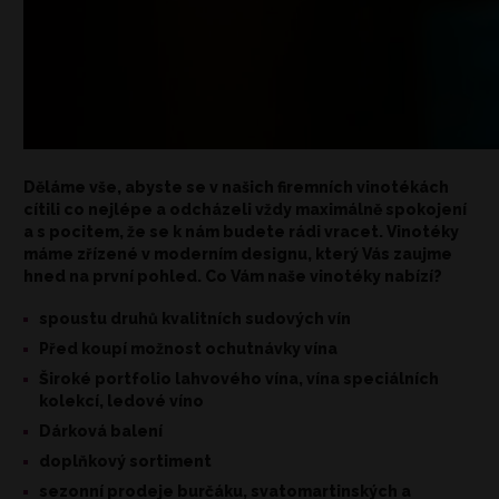
Děláme vše, abyste se v našich firemních vinotékách
cítili co nejlépe a odcházeli vždy maximálně spokojení
a s pocitem, že se k nám budete rádi vracet. Vinotéky
máme zřízené v moderním designu, který Vás zaujme
hned na první pohled. Co Vám naše vinotéky nabízí?
spoustu druhů kvalitních sudových vín
Před koupí možnost ochutnávky vína
Široké portfolio lahvového vína, vína speciálních
kolekcí, ledové víno
Dárková balení
doplňkový sortiment
sezonní prodeje burčáku, svatomartinských a