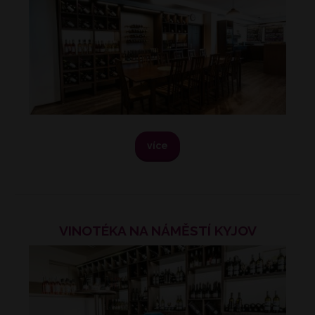
více
VINOTÉKA NA NÁMĚSTÍ KYJOV