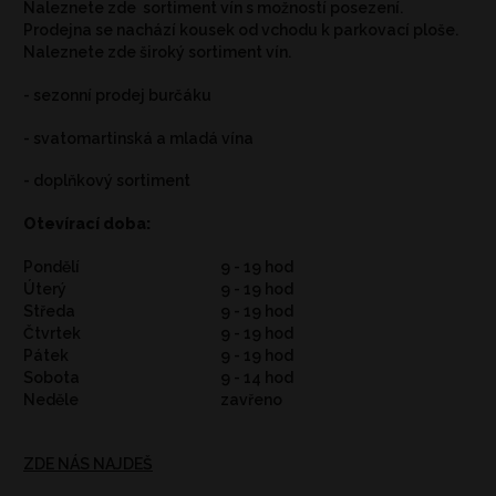
Naleznete zde sortiment vín s možností posezení.
Prodejna se nachází kousek od vchodu k parkovací ploše.
Naleznete zde široký sortiment vín.
- sezonní prodej burčáku
- svatomartinská a mladá vína
- doplňkový sortiment
Otevírací doba:
Pondělí
9 - 19 hod
Úterý
9 - 19 hod
Středa
9 - 19 hod
Čtvrtek
9 - 19 hod
Pátek
9 - 19 hod
Sobota
9 - 14 hod
Neděle
zavřeno
ZDE NÁS NAJDEŠ