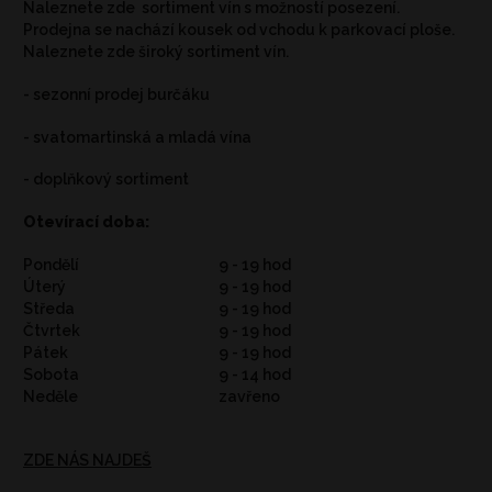
Naleznete zde sortiment vín s možností posezení.
Prodejna se nachází kousek od vchodu k parkovací ploše.
Naleznete zde široký sortiment vín.
- sezonní prodej burčáku
- svatomartinská a mladá vína
- doplňkový sortiment
Otevírací doba:
Pondělí
9 - 19 hod
Úterý
9 - 19 hod
Středa
9 - 19 hod
Čtvrtek
9 - 19 hod
Pátek
9 - 19 hod
Sobota
9 - 14 hod
Neděle
zavřeno
ZDE NÁS NAJDEŠ