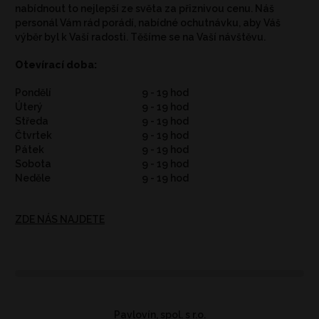
nabídnout to nejlepší ze světa za přiznivou cenu. Náš
personál Vám rád porádí, nabídné ochutnávku, aby Váš
výběr byl k Vaší radosti. Těšíme se na Vaší návštěvu.
Otevírací doba:
Pondělí
9 - 19 hod
Úterý
9 - 19 hod
Středa
9 - 19 hod
Čtvrtek
9 - 19 hod
Pátek
9 - 19 hod
Sobota
9 - 19 hod
Neděle
9 - 19 hod
ZDE NÁS NAJDETE
Pavlovín, spol. s r.o.