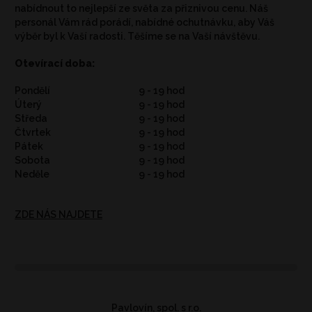
nabídnout to nejlepší ze světa za přiznivou cenu. Náš
personál Vám rád porádí, nabídné ochutnávku, aby Váš
výběr byl k Vaší radosti. Těšíme se na Vaší návštěvu.
Otevírací doba:
Pondělí
9 - 19 hod
Úterý
9 - 19 hod
Středa
9 - 19 hod
Čtvrtek
9 - 19 hod
Pátek
9 - 19 hod
Sobota
9 - 19 hod
Neděle
9 - 19 hod
ZDE NÁS NAJDETE
Pavlovín, spol. s r.o.