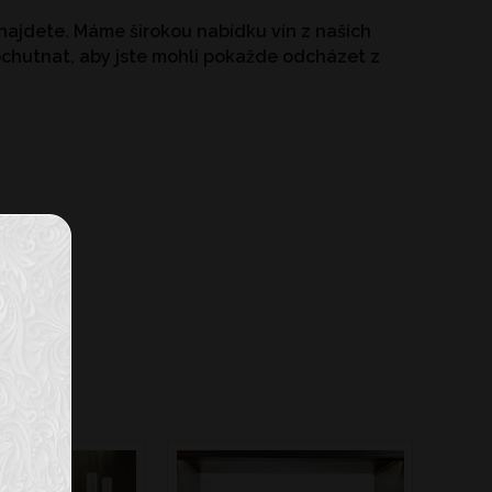
y najdete. Máme širokou nabídku vín z naších
ochutnat, aby jste mohli pokažde odcházet z