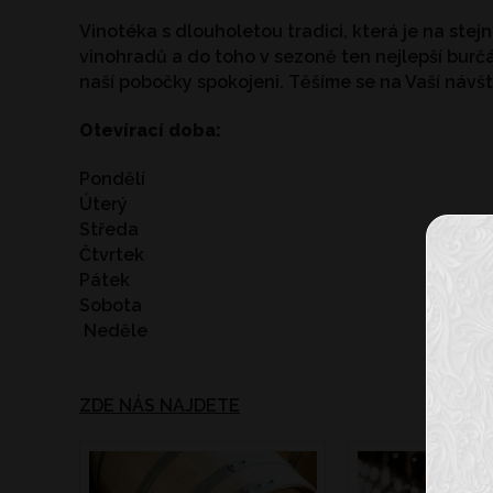
Vinotéka s dlouholetou tradici, která je na stej
vinohradů a do toho v sezoně ten nejlepší burč
naší pobočky spokojeni. Těšíme se na Vaší návš
Otevírací doba:
Pondělí
Úterý
Středa
Čtvrtek
Pátek
Sobota
Neděle
ZDE NÁS NAJDETE