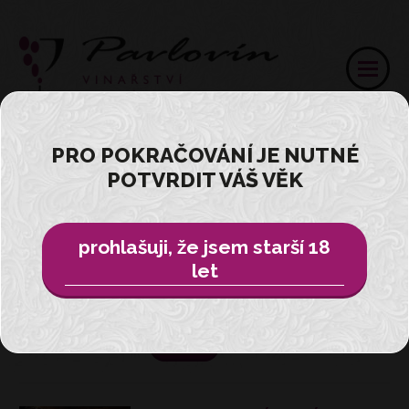
PRO POKRAČOVÁNÍ JE NUTNÉ
NOVINKY
POTVRDIT VÁŠ VĚK
prohlašuji, že jsem starší 18
NÁŠ TÝM JE TU PRO VÁS !
let
Objednej si náš tým na jakoukoliv akci
!
více