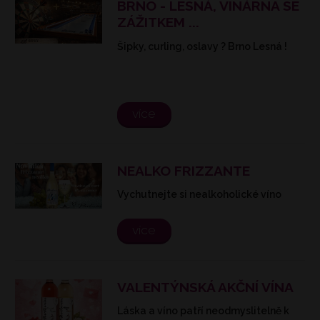
BRNO - LESNÁ, VINÁRNA SE
ZÁŽITKEM ...
Šipky, curling, oslavy ? Brno Lesná !
více
NEALKO FRIZZANTE
Vychutnejte si nealkoholické víno
více
VALENTÝNSKÁ AKČNÍ VÍNA
Láska a víno patří neodmyslitelně k