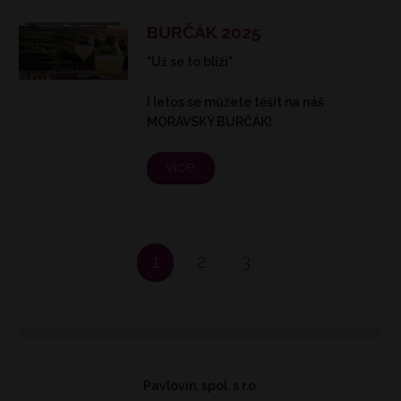
BURČÁK 2025
"Už se to blíží"
I letos se můžete těšit na náš
MORAVSKÝ BURČÁK!
více
1
2
3
Pavlovín, spol. s r.o.