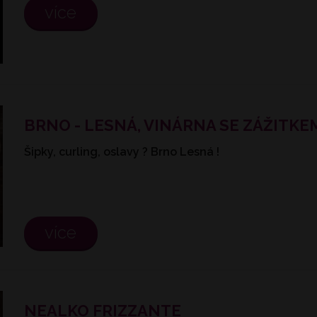
více
BRNO - LESNÁ, VINÁRNA SE ZÁŽITKEM 
Šipky, curling, oslavy ? Brno Lesná !
více
NEALKO FRIZZANTE