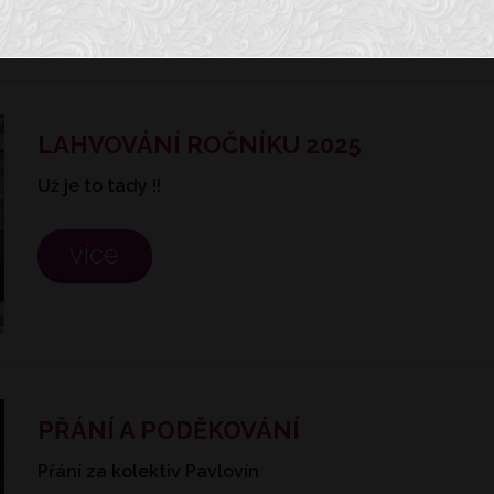
LAHVOVÁNÍ ROČNÍKU 2025
Už je to tady !!
více
PŘÁNÍ A PODĚKOVÁNÍ
Přání za kolektiv Pavlovín