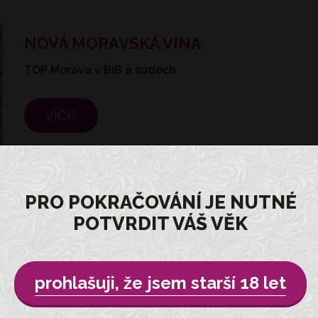
NOVÁ MORAVSKÁ VÍNA
TOP Morava v BiB a sudech
více
PRO POKRAČOVÁNÍ JE NUTNÉ
POTVRDIT VÁŠ VĚK
ZIMA, JAKÁ DLOUHO NEBYLA ...
Konečně pořádní zima
prohlašuji, že jsem starší 18 let
více