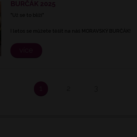
BURČÁK 2025
"Už se to blíží"
I letos se můžete těšit na náš MORAVSKÝ BURČÁK!
více
1
2
3