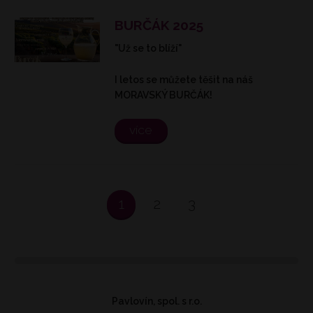
BURČÁK 2025
"Už se to blíží"
I letos se můžete těšit na náš
MORAVSKÝ BURČÁK!
více
1
2
3
Pavlovín, spol. s r.o.