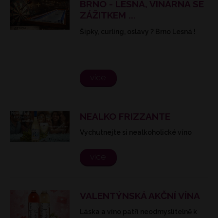
BRNO - LESNÁ, VINÁRNA SE
ZÁŽITKEM ...
Šipky, curling, oslavy ? Brno Lesná !
více
NEALKO FRIZZANTE
Vychutnejte si nealkoholické víno
více
VALENTÝNSKÁ AKČNÍ VÍNA
Láska a víno patří neodmyslitelně k