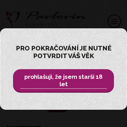
PRO POKRAČOVÁNÍ JE NUTNÉ
NOVINKY
POTVRDIT VÁŠ VĚK
prohlašuji, že jsem starší 18
NÁŠ TÝM JE TU PRO VÁS !
let
Objednej si náš tým na jakoukoliv akci
!
více