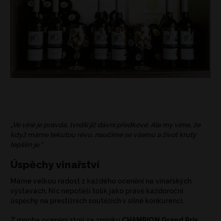
„Ve víně je pravda, tvrdili již dávní předkové. Ale my víme, že
když máme tekutou révu, naučíme se všemu a život krutý
lepším je.“
Úspěchy vinařství
Máme velkou radost z každého ocenění na vinařských
výstavách. Nic nepotěší tolik jako právě každoroční
úspěchy na prestižních soutěžích v silné konkurenci.
Z mnoha ocenění stojí za zmínku
CHAMPION Grand Prix