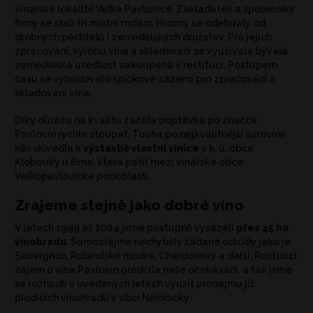
vinařské lokalitě Velké Pavlovice. Zakladateli a společníky
firmy se stali tři místní rodáci. Hrozny se odebíraly od
drobných pěstitelů i zemědělských družstev. Pro jejich
zpracování, výrobu vína a skladování se využívala bývalá
zemědělská usedlost zakoupená v restituci. Postupem
času se vybudovalo špičkové zázemí pro zpracování a
skladování vína.
Díky důrazu na kvalitu začala poptávka po značce
Pavlovín rychle stoupat. Touha po nejkvalitnější surovině
nás dovedla k
výstavbě vlastní vinice
v k. ú. obce
Klobouky u Brna, která patří mezi vinařské obce
Velkopavlovické podoblasti.
Zrajeme stejně jako dobré víno
V letech 1999 až 2004 jsme postupně vysázeli
přes 45 ha
vinohradu
. Samozřejmě nechyběly žádané odrůdy jako je
Sauvignon, Rulandské modré, Chardonnay a další. Rostoucí
zájem o vína Pavlovín předčila naše očekávání, a tak jsme
se rozhodli v uvedených letech využít pronájmu již
plodících vinohradů v obci Němčičky.