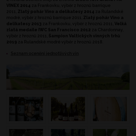
VINEX 2014
za Frankovku, výběr z hroznů barrique
2011,
Zlatý pohár Víno a delikatesy 2014
za Rulandské
modré, výběr z hroznů barrique 2011,
Zlatý pohár Víno a
delikatesy 2013
za Frankovku, výběr z hroznů 2011,
Velká
zlatá medaile IWC San Francisco 2012
za Chardonnay,
výběr z hroznů 2011,
Šampion Valtických vinných trhů
2019
za Rulandské modré
výběr z hroznů 2018.
Seznam ocenění jednotlivých vín