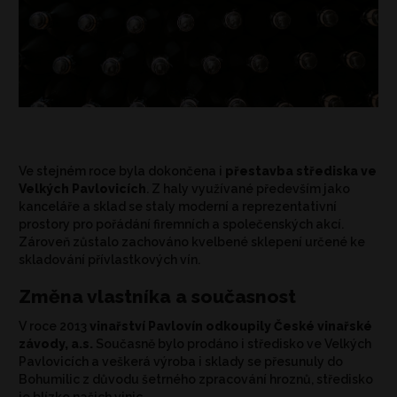
Ve stejném roce byla dokončena i
přestavba střediska ve
Velkých Pavlovicích
. Z haly využívané především jako
kanceláře a sklad se staly moderní a reprezentativní
prostory pro pořádání firemních a společenských akcí.
Zároveň zůstalo zachováno kvelbené sklepení určené ke
skladování přívlastkových vín.
Změna vlastníka a současnost
V roce 2013
vinařství Pavlovín odkoupily České vinařské
závody, a.s.
Současně bylo prodáno i středisko ve Velkých
Pavlovicích a veškerá výroba i sklady se přesunuly do
Bohumilic z důvodu šetrného zpracování hroznů, středisko
je blízko našich vinic.