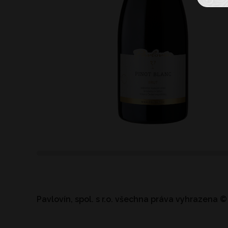
Pavlovín, spol. s r.o.
všechna práva vyhrazena
©