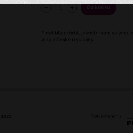
Do košíku
Pinot blanc brut, jakostní šumivé víno,
víno z České republiky
člen koncernu
 2021