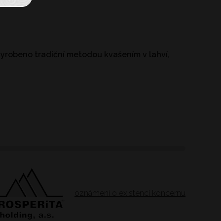
 vyrobeno tradiční metodou kvašením v lahví,
oznámení o existenci koncernu