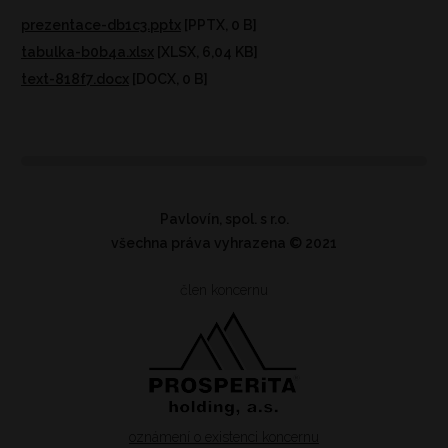
prezentace-db1c3.pptx
[PPTX, 0 B]
tabulka-b0b4a.xlsx
[XLSX, 6,04 KB]
text-818f7.docx
[DOCX, 0 B]
Pavlovín, spol. s r.o.
všechna práva vyhrazena
© 2021
člen koncernu
oznámení o existenci koncernu