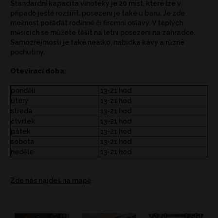
Standardní kapacita vinotéky je 20 míst, které lze v
případě ještě rozšířit, posezení je také u baru. Je zde
možnost pořádat rodinné či firemní oslavy. V teplých
měsících se můžete těšit na letní posezení na zahrádce.
Samozřejmostí je také nealko, nabídka kávy a různé
pochutiny.
Otevírací doba:
pondělí
13-21 hod
úterý
13-21 hod
středa
13-21 hod
čtvrtek
13-21 hod
pátek
13-21 hod
sobota
13-21 hod
neděle
13-21 hod
Zde nás najdeš na mapě