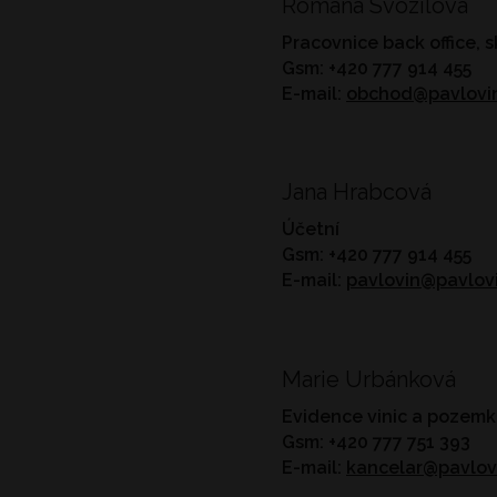
Romana Svozilová
Pracovnice back office, 
Gsm: +420 777 914 455
E-mail:
obchod@pavlovin
Jana Hrabcová
Účetní
Gsm: +420 777 914 455
E-mail:
pavlovin@pavlovi
Marie Urbánková
Evidence vinic a pozem
Gsm: +420 777 751 393
E-mail:
kancelar@pavlov