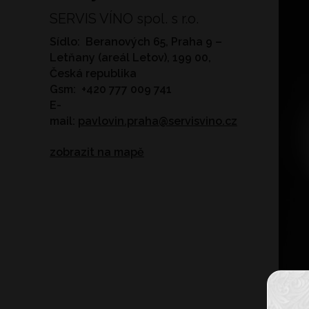
SERVIS VÍNO spol. s r.o.
Sídlo: Beranových 65, Praha 9 –
Letňany (areál Letov), 199 00,
Česká republika
Gsm: +420 777 009 741
E-
mail:
pavlovin.praha@servisvino.cz
zobrazit na mapě