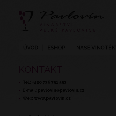
ÚVOD
ESHOP
NAŠE VINOTÉK
KONTAKT
Tel.:
+420 736 751 553
E-mail:
pavlovin@pavlovin.cz
Web:
www.pavlovin.cz