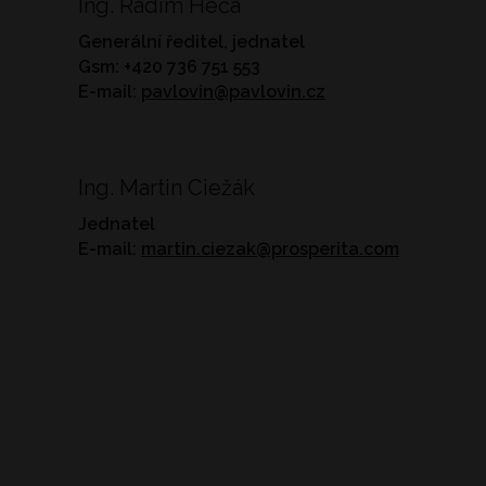
Ing. Radim Heča
Generální ředitel, jednatel
Gsm: +420 736 751 553
E-mail:
pavlovin@pavlovin.cz
Ing. Martin Ciežák
Jednatel
E-mail:
martin.ciezak@prosperita.com