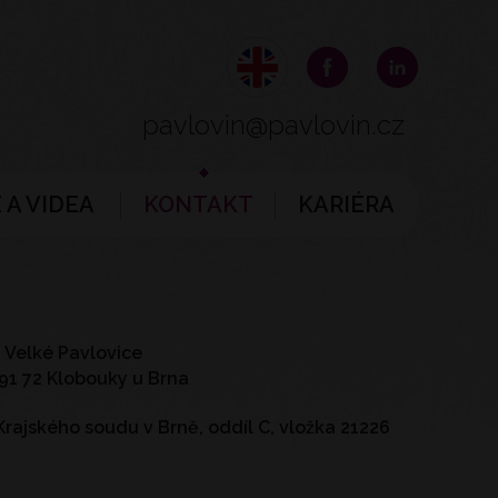
pavlovin@pavlovin.cz
 A VIDEA
KONTAKT
KARIÉRA
6 Velké Pavlovice
691 72 Klobouky u Brna
rajského soudu v Brně, oddíl C, vložka 21226