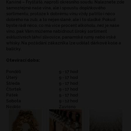
Karviné – Fryštátě, naproti okresního soudu. Naleznete zde
samozřejmě naše vína, ale i spoustu doplňkového
sortimentu, protože k dobrému vínu vždy patřilo i něco
dobrého na zub, a to nejen slané, ale i to sladké. Pokud
byste rádi něco, co má více procent alkoholu, než je naše
víno, pak Vám můžeme nabídnout široký sortiment
exkluzivních láhví slivovice, panamské rumy nebo irské
whisky. Na požádání zákazníka lze udělat dárkové koše a
balíčky.
Otevírací doba:
Pondělí
9 - 17 hod
Úterý
9 - 17 hod
Středa
9 - 17 hod
Čtvrtek
9 - 17 hod
Pátek
9 - 17 hod
Sobota
9 - 12 hod
Neděle
Zavřeno