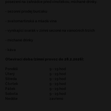
posezení na zahrádce před vinotékou, míchané drinky.
- sezonní prodej burčáku
- svatomartinská a mladá vína
- vynikající svařák v zimní sezoně na vánočních trzích
- míchané drinky
- káva
Otevírací doba (zimní provoz do 28.2.2026):
Pondělí
9 - 19 hod
Úterý
9 - 19 hod
Středa
9 - 19 hod
Čtvrtek
9 - 19 hod
Pátek
9 - 19 hod
Sobota
9 - 19 hod
Neděle
zavřeno