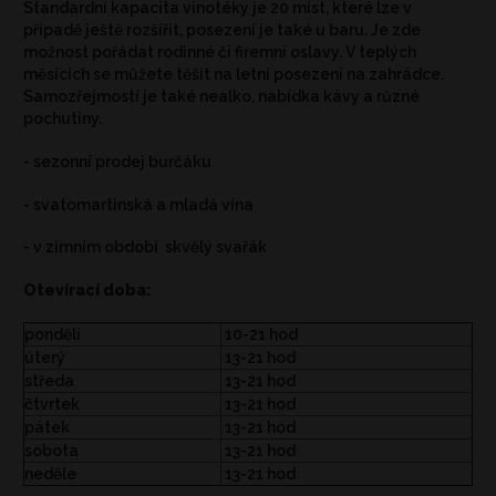
Standardní kapacita vinotéky je 20 míst, které lze v
případě ještě rozšířit, posezení je také u baru. Je zde
možnost pořádat rodinné či firemní oslavy. V teplých
měsících se můžete těšit na letní posezení na zahrádce.
Samozřejmostí je také nealko, nabídka kávy a různé
pochutiny.
- sezonní prodej burčáku
- svatomartinská a mladá vína
- v zimním období skvělý svařák
Otevírací doba:
pondělí
10-21 hod
úterý
13-21 hod
středa
13-21 hod
čtvrtek
13-21 hod
pátek
13-21 hod
sobota
13-21 hod
neděle
13-21 hod