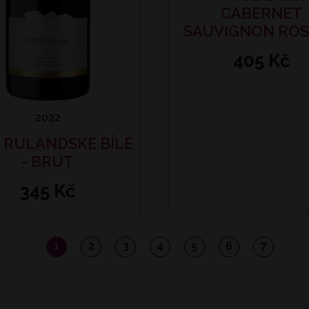
CABERNET
SAUVIGNON ROS
405 Kč
2022
 RULANDSKÉ BÍLÉ
- BRUT
345 Kč
1
2
3
4
5
6
7