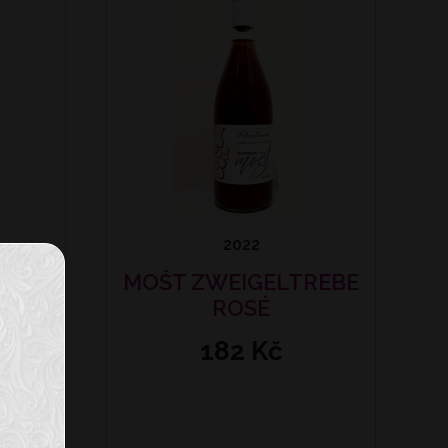
2022
MOŠT ZWEIGELTREBE
TIS
ROSÉ
182 Kč