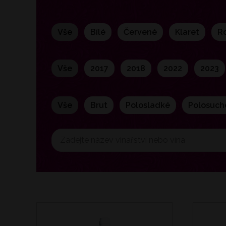
vše
bílé
červené
klaret
vše
2017
2018
2022
2023
vše
brut
polosladké
polosuch