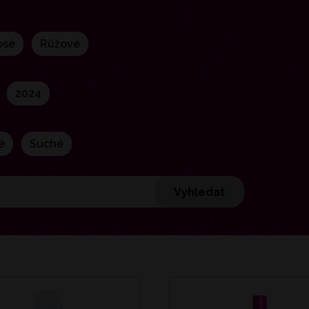
rosé
růžové
2024
é
suché