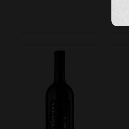
FR
ŽLU