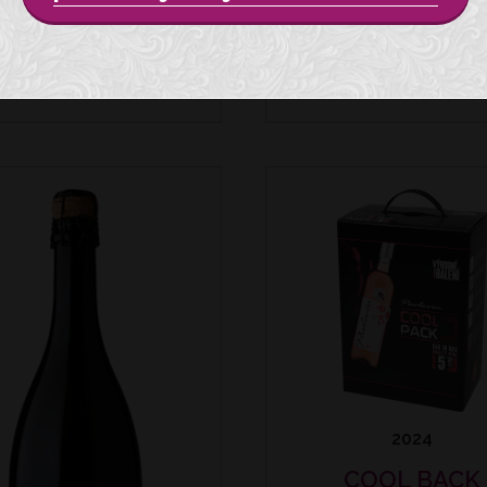
IZZANTE MUŠKÁT
TÝ - POLOSLADKÉ
209 Kč
2024
COOL BACK