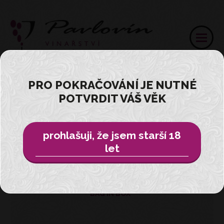
PRO POKRAČOVÁNÍ JE NUTNÉ
POTVRDIT VÁŠ VĚK
Přihlásit
E-SHOP
prohlašuji, že jsem starší 18
let
VŠE
BAG IN BOX