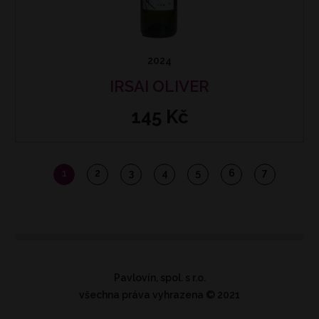
2024
IRSAI OLIVER
145 Kč
1
2
3
4
5
6
7
Pavlovín, spol. s r.o.
všechna práva vyhrazena
© 2021