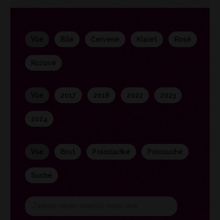
vše
bílé
červené
klaret
rosé
růžové
vše
2017
2018
2022
2023
2024
vše
brut
polosladké
polosuché
suché