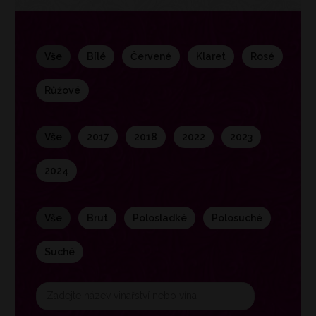
vše
bílé
červené
klaret
rosé
růžové
vše
2017
2018
2022
2023
2024
vše
brut
polosladké
polosuché
suché