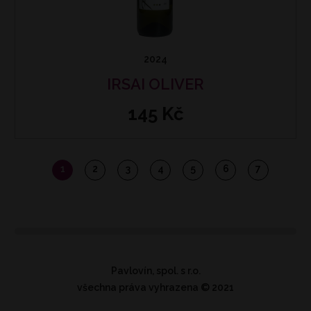
2024
IRSAI OLIVER
145 Kč
1
2
3
4
5
6
7
Pavlovín, spol. s r.o.
všechna práva vyhrazena
© 2021