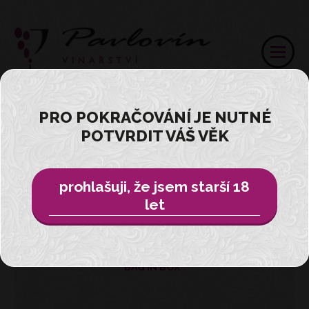
PRO POKRAČOVÁNÍ JE NUTNÉ
POTVRDIT VÁŠ VĚK
Přihlásit
E-SHOP
prohlašuji, že jsem starší 18
let
VŠE
BAG IN BOX