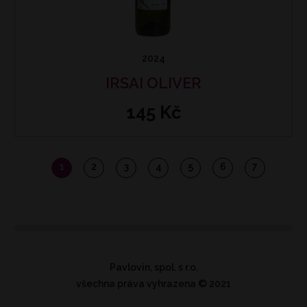
2024
IRSAI OLIVER
145 Kč
1
2
3
4
5
6
7
Pavlovín, spol. s r.o.
všechna práva vyhrazena
© 2021