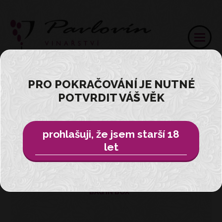
PRO POKRAČOVÁNÍ JE NUTNÉ
POTVRDIT VÁŠ VĚK
Přihlásit
E-SHOP
prohlašuji, že jsem starší 18
let
VŠE
BAG IN BOX