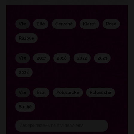
vše
bílé
červené
klaret
rosé
růžové
vše
2017
2018
2022
2023
2024
vše
brut
polosladké
polosuché
suché