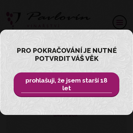
PRO POKRAČOVÁNÍ JE NUTNÉ
POTVRDIT VÁŠ VĚK
Přihlásit
E-SHOP
prohlašuji, že jsem starší 18
let
VŠE
BAG IN BOX