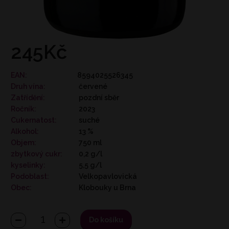
245Kč
EAN:
8594025526345
Druh vína:
červené
Zatřídění:
pozdní sběr
Ročník:
2023
Cukernatost:
suché
Alkohol:
13 %
Objem:
750 ml
zbytkový cukr:
0,2 g/l
kyselinky:
5,5 g/l
Podoblast:
Velkopavlovická
Obec:
Klobouky u Brna
Do košíku