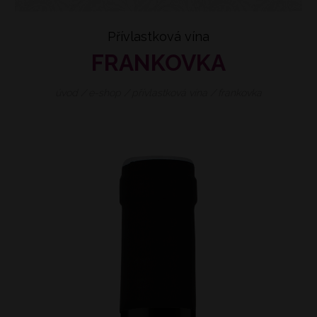
Přívlastková vína
FRANKOVKA
úvod
/
e-shop
/
přívlastková vína
/
frankovka