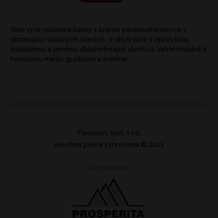
Víno sytě rubínové barvy s aroma peckového ovoce s
dominancí sušených švestek. V chuti plné s nezbytnou
tříslovinou a jemnou dlouhotrvající dochutí. Velmi vhodné k
hovězímu masu, gulášům a zvěřině.
Pavlovín, spol. s r.o.
všechna práva vyhrazena
© 2021
člen koncernu