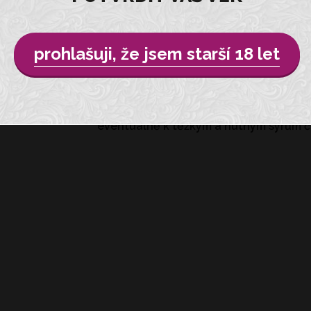
Do košíku
prohlašuji, že jsem starší 18 let
Víno světle žluté barvy, velmi příjemné
kořenitým aroma. Pro své výrazné arom
eventuálně k těžkým a hutným sýrům č