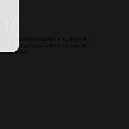
, s nižším obsahem kyselin a muškátově -
a doporučujeme jako dezertní přípitek,
i k dezertům.