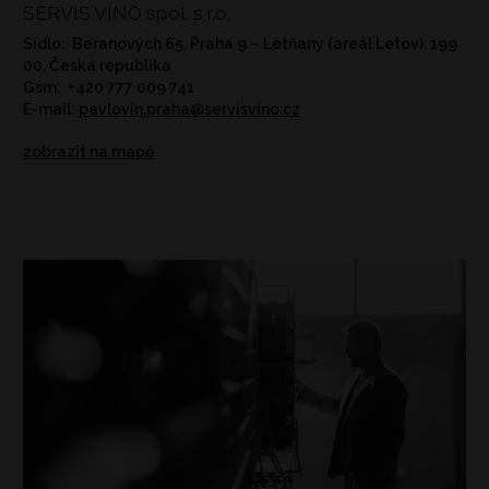
SERVIS VÍNO spol. s r.o.
Sídlo: Beranových 65, Praha 9 – Letňany (areál Letov), 199
00, Česká republika
Gsm: +420 777 009 741
E-mail:
pavlovin.praha@servisvino.cz
zobrazit na mapě