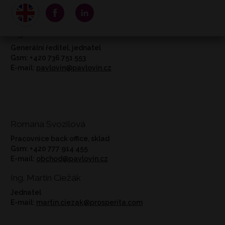
vložka 21226
IČO: 63484633
Ing. Radim Heča
Generální ředitel, jednatel
Gsm: +420 736 751 553
E-mail:
pavlovin@pavlovin.cz
Romana Svozilová
Pracovnice back office, sklad
Gsm: +420 777 914 455
E-mail:
obchod@pavlovin.cz
Ing. Martin Ciežák
Jednatel
E-mail:
martin.ciezak@prosperita.com