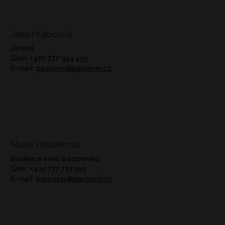
Jana Hrabcová
Účetní
Gsm: +420 777 914 455
E-mail:
pavlovin@pavlovin.cz
Marie Urbánková
Evidence vinic a pozemků
Gsm: +420 777 751 393
E-mail:
kancelar@pavlovin.cz