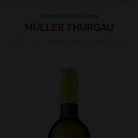
Moravská zemská vína
MÜLLER THURGAU
úvod
/
e-shop
/
moravská zemská vína
/
müller thurgau