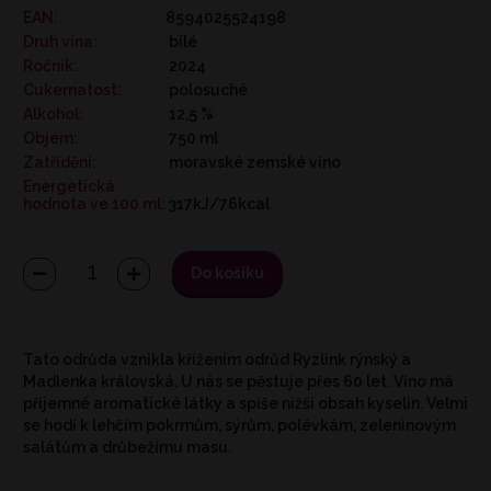
EAN:
8594025524198
Druh vína:
bílé
Ročník:
2024
Cukernatost:
polosuché
Alkohol:
12,5 %
Objem:
750 ml
Zatřídění:
moravské zemské víno
Energetická
hodnota ve 100 ml:
317kJ/76kcal
Do košíku
Tato odrůda vznikla křížením odrůd Ryzlink rýnský a
Madlenka královská. U nás se pěstuje přes 60 let. Víno má
příjemné aromatické látky a spíše nižší obsah kyselin. Velmi
se hodí k lehčím pokrmům, sýrům, polévkám, zeleninovým
salátům a drůbežímu masu.