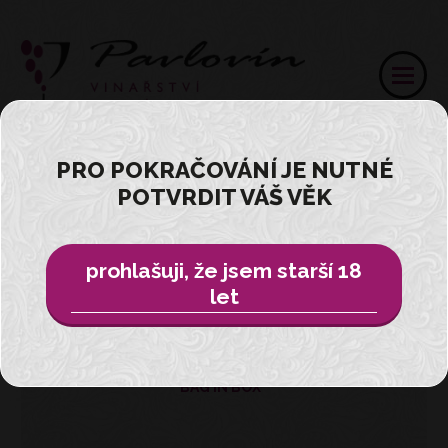
PRO POKRAČOVÁNÍ JE NUTNÉ
POTVRDIT VÁŠ VĚK
Přihlásit
E-SHOP
prohlašuji, že jsem starší 18
let
VŠE
BAG IN BOX