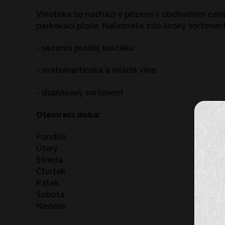
Vinotéka se nachází v přízemí v obchodním cent
parkovací ploše. Naleznete zde široký sortiment
- sezonní prodej burčáku
- svatomartinská a mladá vína
- doplňkový sortiment
Otevírací doba:
Pondělí
Úterý
Středa
Čtvrtek
Pátek
Sobota
Neděle