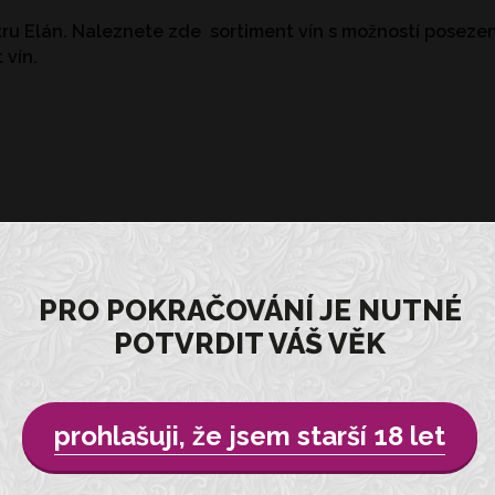
ru Elán. Naleznete zde sortiment vín s možností poseze
 vín.
9 - 19 hod
PRO POKRAČOVÁNÍ JE NUTNÉ
9 - 19 hod
POTVRDIT VÁŠ VĚK
9 - 19 hod
9 - 19 hod
9 - 19 hod
9 - 14 hod
prohlašuji, že jsem starší 18 let
zavřeno