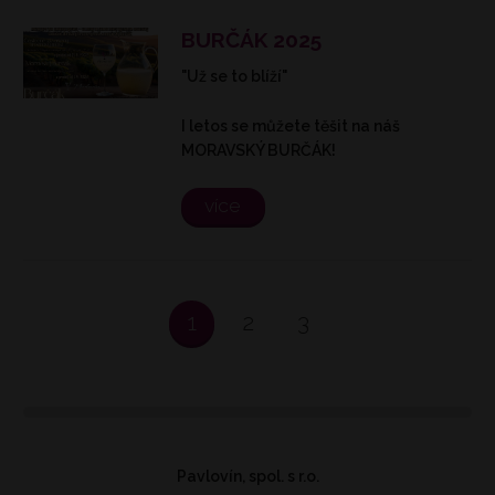
BURČÁK 2025
"Už se to blíží"
I letos se můžete těšit na náš
MORAVSKÝ BURČÁK!
více
1
2
3
Pavlovín, spol. s r.o.