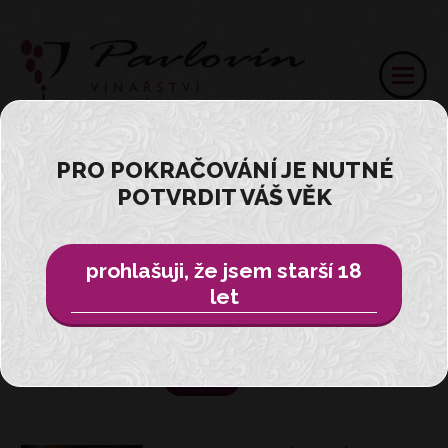
PRO POKRAČOVÁNÍ JE NUTNÉ
NOVINKY
POTVRDIT VÁŠ VĚK
prohlašuji, že jsem starší 18
NÁŠ TÝM JE TU PRO VÁS !
let
Objednej si náš tým na jakoukoliv akci
!
více