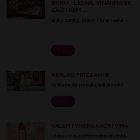
BRNO - LESNÁ, VINÁRNA SE
ZÁŽITKEM ...
Šipky, curling, oslavy ? Brno Lesná !
více
NEALKO FRIZZANTE
Vychutnejte si nealkoholické víno
více
VALENTÝNSKÁ AKČNÍ VÍNA
Láska a víno patří neodmyslitelně k