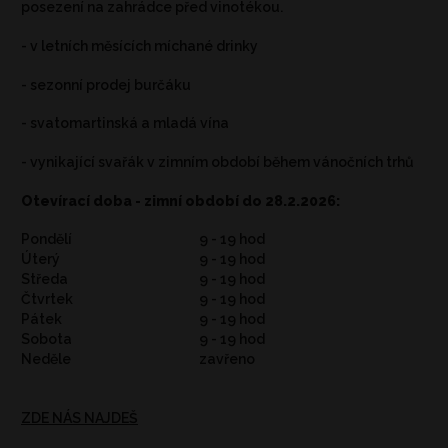
posezení na zahrádce před vinotékou.
- v letních měsících míchané drinky
- sezonní prodej burčáku
- svatomartinská a mladá vína
- vynikající svařák v zimním období během vánočních trhů
Otevírací doba - zimní období do 28.2.2026:
Pondělí
9 - 19 hod
Úterý
9 - 19 hod
Středa
9 - 19 hod
Čtvrtek
9 - 19 hod
Pátek
9 - 19 hod
Sobota
9 - 19 hod
Neděle
zavřeno
ZDE NÁS NAJDEŠ