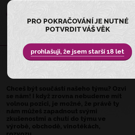
PRO POKRAČOVÁNÍ JE NUTNÉ
POTVRDIT VÁŠ VĚK
prohlašuji, že jsem starší 18 let
KARIÉRA
Chceš být součástí našeho týmu? Ozvi
se nám! I když zrovna nebudeme mít
volnou pozici, je možné, že právě ty
nám můžeš zapadnout svými
zkušenostmi a chutí do týmu ve
výrobě, obchodě, vinotékách,
rozvozu.