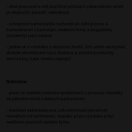
- chuť pracovat a mít pozitivní přístup k zákazníkům, umět
je obsloužit, poradit, nabídnout
- schopnost samostatně rozhodovat, řídit provoz a
komunikovat s kanceláří, vedením firmy a brigádníky
(studenty) jako záskok
- jedná se o vinotéku s obsluhou hostů, tzn. umět nachystat
drobné občerstvení (sýry, klobásy a ostatní pochutiny,
servis kávy, čaje, nealko nápojů)
Nabízíme:
- práci ve stabilní vinařské společnosti v provozu vinotéky
na pěkném místě s dobrým parkováním
- možnost seberealizace, uskutečňovat inovativní
rohodnutí od sortimentu, dopňků až po výzdobu a být
nedílnou součástí našeho týmu